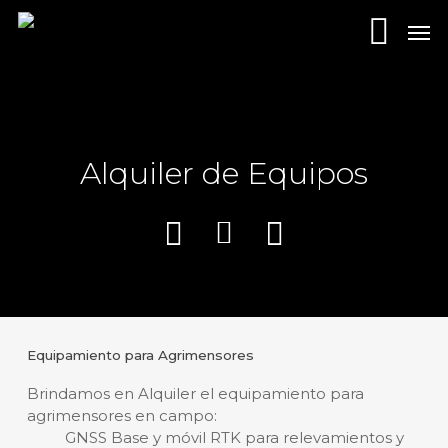
Skip
Men
to
main
content
Alquiler de Equipos
Equipamiento para Agrimensores
Brindamos en Alquiler el equipamiento para
agrimensores en campo:
GNSS Base y móvil RTK para relevamientos y