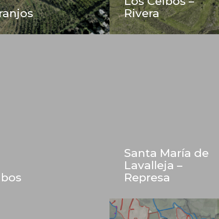
Los Ceibos –
ranjos
Rivera
Santa María de
Lavalleja –
ibos
Represa