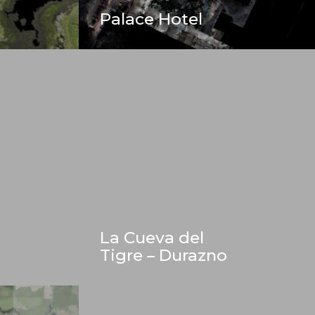
Palace Hotel
La Cueva del
Tigre – Durazno