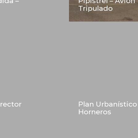
dida –
Pipistrel – Avión
Tripulado
irector
Plan Urbanístico
Horneros