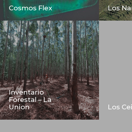
Cosmos Flex
Los Na
Inventario
Forestal – La
Union
Los Ce