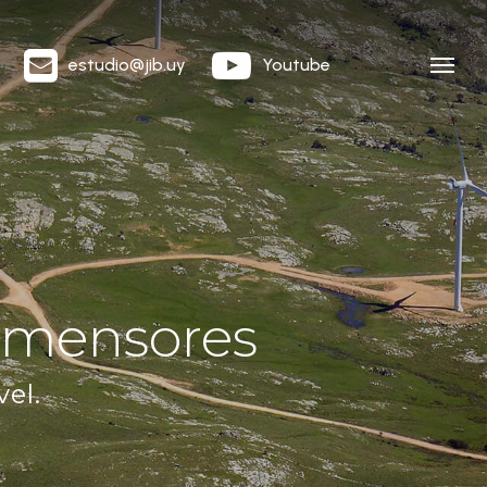
estudio@jib.uy
Youtube
Menu
rimensores
el.