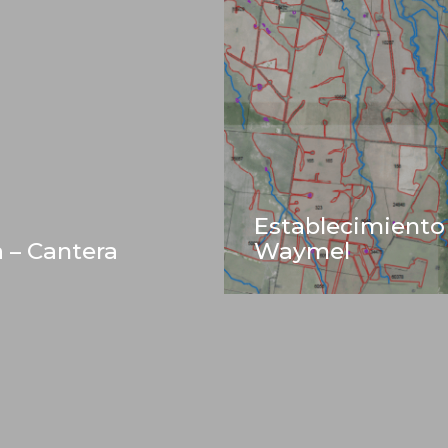
Establecimiento
a – Cantera
Waymel