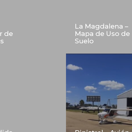
La Magdalena –
r de
Mapa de Uso de
s
Suelo