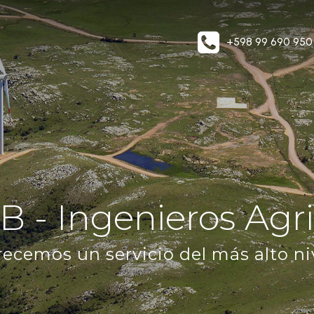
+598 99 690 950
IB - Ingenieros Ag
recemos un servicio del más alto niv