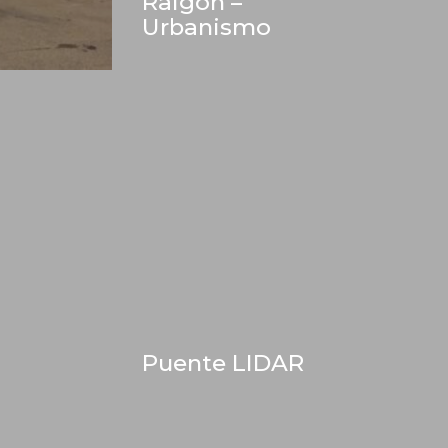
Raigón –
Urbanismo
Puente LIDAR