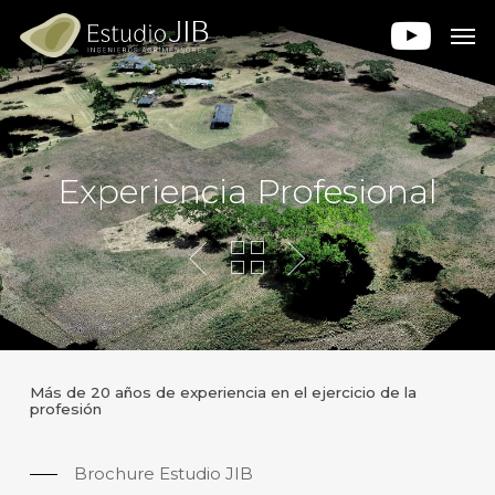
Skip
Men
to
main
content
Experiencia Profesional
Más de 20 años de experiencia en el ejercicio de la
profesión
Brochure Estudio JIB