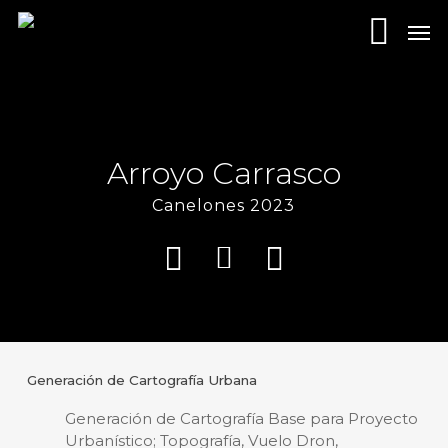
Skip
Men
to
main
content
Arroyo Carrasco
Canelones 2023
Generación de Cartografía Urbana
Generación de Cartografía Base para Proyecto
Urbanístico; Topografía, Vuelo Dron,