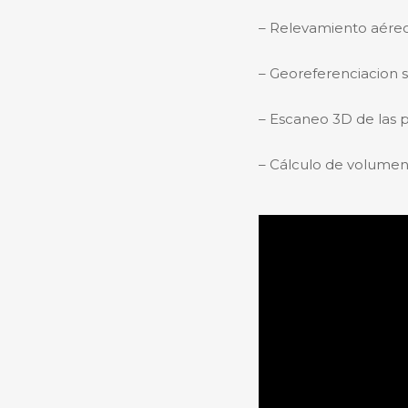
– Relevamiento aére
– ⁠Georeferenciacion 
– ⁠Escaneo 3D de las 
– ⁠Cálculo de volumen