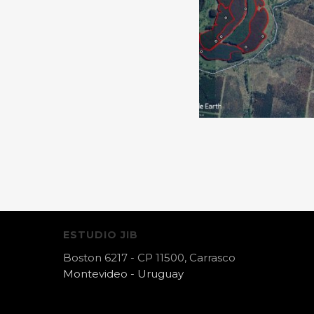
ESTUDIO JIB
Boston 6217 - CP 11500, Carrasco
Montevideo - Uruguay