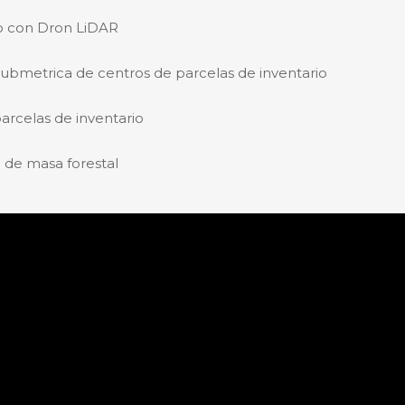
o con Dron LiDAR
submetrica de centros de parcelas de inventario
parcelas de inventario
 de masa forestal