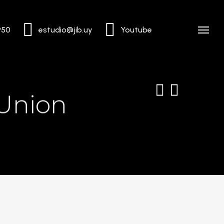
950
estudio@jib.uy
Youtube
Menu
 Union