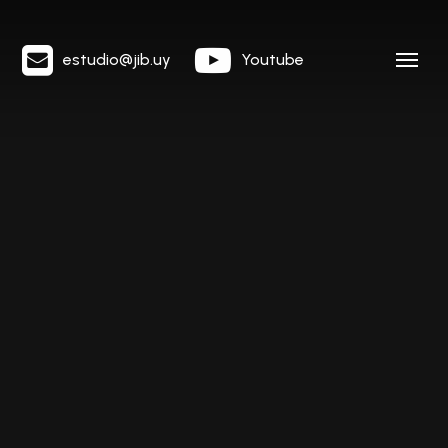
estudio@jib.uy
Youtube
Menu