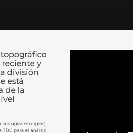
topográfico
 reciente y
a división
e está
a de la
ivel
sus siglas en inglés)
 TBC para el análisis